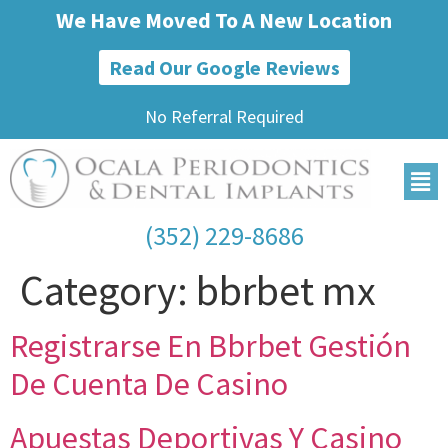
We Have Moved To A New Location
Read Our Google Reviews
No Referral Required
(352) 229-8686
Category:
bbrbet mx
Registrarse En Bbrbet Gestión
De Cuenta De Casino
Apuestas Deportivas Y Casino