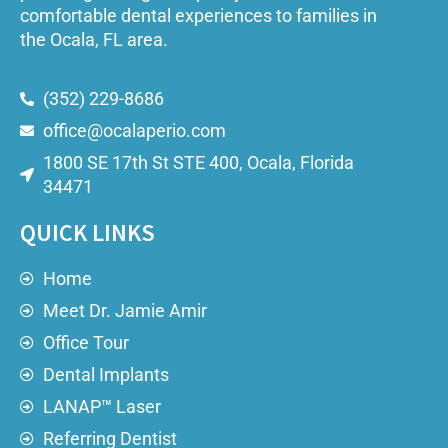
comfortable dental experiences to families in
the Ocala, FL area.
(352) 229-8686
office@ocalaperio.com
1800 SE 17th St STE 400, Ocala, Florida
34471
QUICK LINKS
Home
Meet Dr. Jamie Amir
Office Tour
Dental Implants
LANAP™ Laser
Referring Dentist