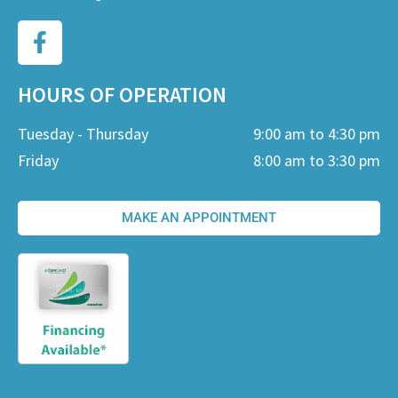
HOURS OF OPERATION
Tuesday - Thursday
9:00 am to 4:30 pm
Friday
8:00 am to 3:30 pm
MAKE AN APPOINTMENT