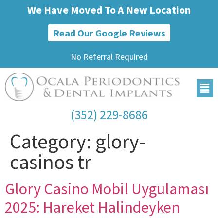
We Have Moved To A New Location
Read Our Google Reviews
No Referral Required
(352) 229-8686
Category:
glory-
casinos tr
Glory Casino Mobil Uygulaması
2025: Hareket Halindeyken