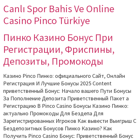
Canlı Spor Bahis Ve Online
Casino Pinco Türkiye
Пинко Казино Бонус При
Регистрации, Фриспины,
Депозиты, Промокоды
Казино Pinco Пинко: официального Сайт, Онлайн
Регистрация И Лучшие Бонусы 2025 Content
приветственный Бонус: Начало вашего Пути Бонусы
За Пополнение Депозита Приветственный Пакет а
Регистрацию В Pinco Casino Бонусы Казино Пинко:
актуально Промокоды Для Бездепа Для
Зарегистрированных Игроков Как вывести Выигрыш С
Бездепозитных Бонусов Пинко Казино? Как
Получить Pinco Casino Бонус: Приветственный Бонус