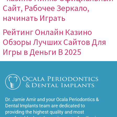
Сайт, Рабочее Зеркало,
начинать Играть
Рейтинг Онлайн Казино
Обзоры Лучших Сайтов Для
Игры в Деньги В 2025
Dr. Jamie Amir and your Ocala Periodontics &
Dental Implants team are dedicated to
providing the highest quality and most