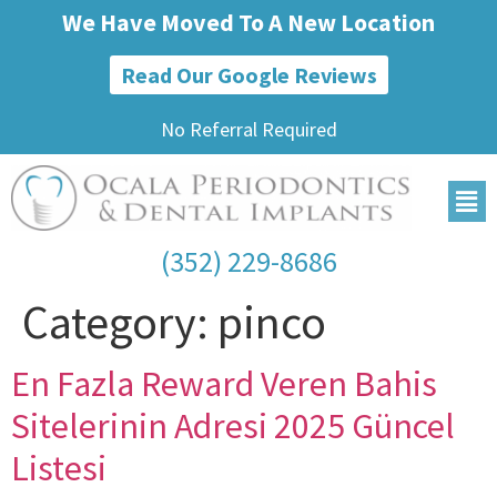
We Have Moved To A New Location
Read Our Google Reviews
No Referral Required
(352) 229-8686
Category:
pinco
En Fazla Reward Veren Bahis
Sitelerinin Adresi 2025 Güncel
Listesi