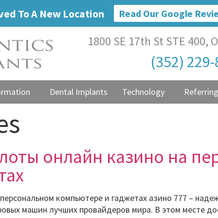
ed To A New Location
Read Our Google Revi
1800 SE 17th St STE 400, O
(352) 229
ormation
Dental Implants
Technology
Referring
es
слоты онлайн казино на п
тах
 персональном компьютере и гаджетах азино 777 – наде
ровых машин лучших провайдеров мира. В этом месте д