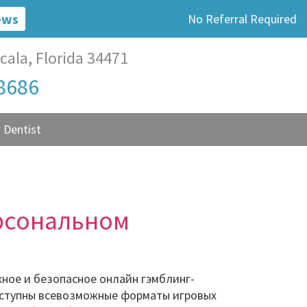
ews
No Referral Required
cala, Florida 34471
-8686
 Dentist
ерсональном
жное и безопасное онлайн гэмблинг-
оступны всевозможные форматы игровых