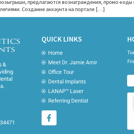
розыгрыши, предлагаются вознаграждения, промо-коды 
легиями. Создание аккаунта на портале […]
QUICK LINKS
H
Tu
Home
Fri
Meet Dr. Jamie Amir
s &
viding
Office Tour
dental
Dental Implants
ea.
LANAP™ Laser
Referring Dentist
a 34471