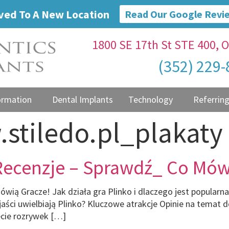
ed To A New Location
Read Our Google Revi
1800 SE 17th St STE 400, O
(352) 229
ormation
Dental Implants
Technology
Referring
stiledo.pl_plakaty
i Recenzje – Sprawdź_ Co Mó
Mówią Gracze! Jak działa gra Plinko i dlaczego jest popula
jaści uwielbiają Plinko? Kluczowe atrakcje Opinie na temat d
ecie rozrywek […]