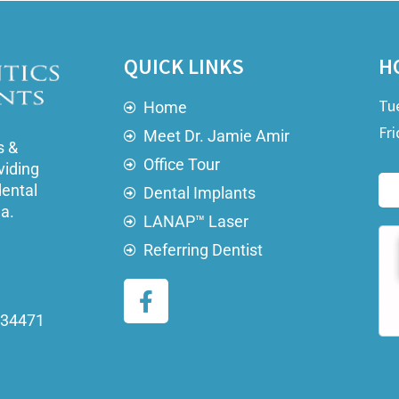
QUICK LINKS
H
Tu
Home
Fri
Meet Dr. Jamie Amir
s &
Office Tour
viding
dental
Dental Implants
ea.
LANAP™ Laser
Referring Dentist
a 34471