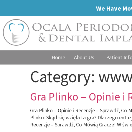
We Have Mov
Home
About Us
Patient Inf
Category:
www.
Gra Plinko – Opinie 
Gra Plinko – Opinie i Recenzje – Sprawdź, Co 
Plinko: Skąd się wzięła ta gra? Dlaczego entuz
Recenzje – Sprawdź, Co Mówią Gracze! W świ