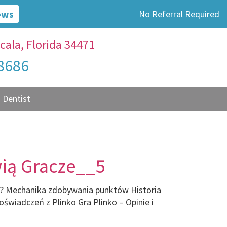
ews
No Referral Required
cala, Florida 34471
-8686
 Dentist
wią Gracze__5
rna? Mechanika zdobywania punktów Historia
oświadczeń z Plinko Gra Plinko – Opinie i