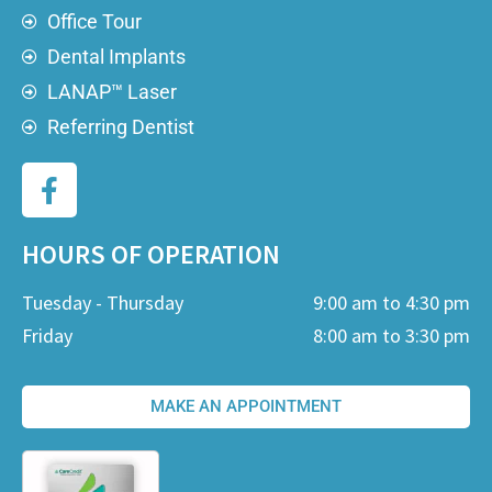
Office Tour
Dental Implants
LANAP™ Laser
Referring Dentist
HOURS OF OPERATION
Tuesday - Thursday
9:00 am to 4:30 pm
Friday
8:00 am to 3:30 pm
MAKE AN APPOINTMENT