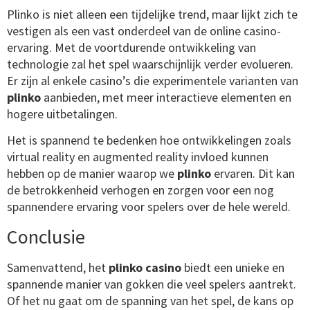
Plinko is niet alleen een tijdelijke trend, maar lijkt zich te
vestigen als een vast onderdeel van de online casino-
ervaring. Met de voortdurende ontwikkeling van
technologie zal het spel waarschijnlijk verder evolueren.
Er zijn al enkele casino’s die experimentele varianten van
plinko
aanbieden, met meer interactieve elementen en
hogere uitbetalingen.
Het is spannend te bedenken hoe ontwikkelingen zoals
virtual reality en augmented reality invloed kunnen
hebben op de manier waarop we
plinko
ervaren. Dit kan
de betrokkenheid verhogen en zorgen voor een nog
spannendere ervaring voor spelers over de hele wereld.
Conclusie
Samenvattend, het
plinko casino
biedt een unieke en
spannende manier van gokken die veel spelers aantrekt.
Of het nu gaat om de spanning van het spel, de kans op