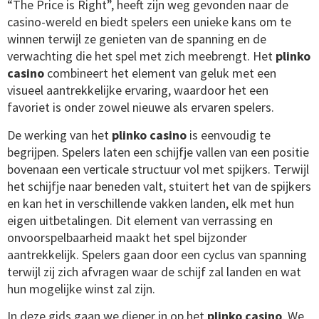
“The Price is Right”, heeft zijn weg gevonden naar de
casino-wereld en biedt spelers een unieke kans om te
winnen terwijl ze genieten van de spanning en de
verwachting die het spel met zich meebrengt. Het
plinko
casino
combineert het element van geluk met een
visueel aantrekkelijke ervaring, waardoor het een
favoriet is onder zowel nieuwe als ervaren spelers.
De werking van het
plinko casino
is eenvoudig te
begrijpen. Spelers laten een schijfje vallen van een positie
bovenaan een verticale structuur vol met spijkers. Terwijl
het schijfje naar beneden valt, stuitert het van de spijkers
en kan het in verschillende vakken landen, elk met hun
eigen uitbetalingen. Dit element van verrassing en
onvoorspelbaarheid maakt het spel bijzonder
aantrekkelijk. Spelers gaan door een cyclus van spanning
terwijl zij zich afvragen waar de schijf zal landen en wat
hun mogelijke winst zal zijn.
In deze gids gaan we dieper in op het
plinko casino
. We