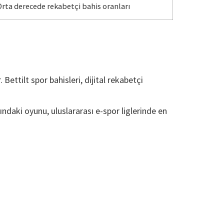
Orta derecede rekabetçi bahis oranları
Bettilt spor bahisleri, dijital rekabetçi
ndaki oyunu, uluslararası e-spor liglerinde en