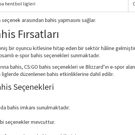
a hentbol ligleri
a seçenek arasından bahis yapmasını sağlar.
is Fırsatları
ş bir oyuncu kitlesine hitap eden bir sektör hâline gelmiştir. 
kapsamlı e-spor bahis seçenekleri sunmaktadır.
na bahis, CS:GO bahis seçenekleri ve Blizzard’ın e-spor alanı
liglerde düzenlenen bahis etkinliklerine dahil edilir.
ahis Seçenekleri
nda bahis imkanı sunulmaktadır.
bi seçenekler mevcuttur.