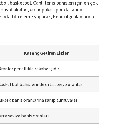
ol, basketbol, Canlı tenis bahisleri için en çok
üsabakaları, en popüler spor dallarının
zında filtreleme yaparak, kendi ilgi alanlarına
Kazanç Getiren Ligler
ranlar genellikle rekabetçidir
Basketbol bahislerinde orta seviye oranlar
üksek bahis oranlarına sahip turnuvalar
rta seviye bahis oranları