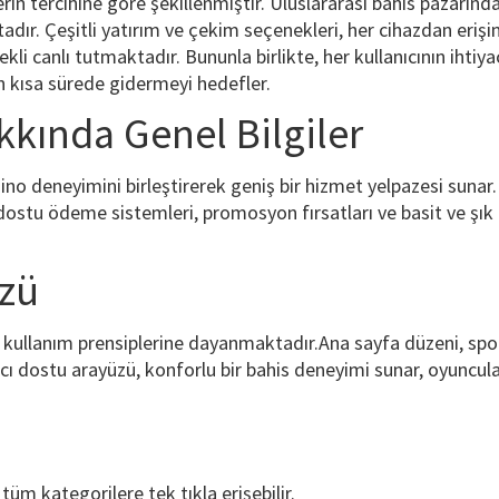
erin tercihine göre şekillenmiştir. Uluslararası bahis pazarı
r. Çeşitli yatırım ve çekim seçenekleri, her cihazdan eriş
ekli canlı tutmaktadır. Bununla birlikte, her kullanıcının ihtiya
 en kısa sürede gidermeyi hedefler.
akkında Genel Bilgiler
casino deneyimini birleştirerek geniş bir hizmet yelpazesi sunar
 dostu ödeme sistemleri, promosyon fırsatları ve basit ve şık
üzü
olay kullanım prensiplerine dayanmaktadır.Ana sayfa düzeni, sp
anıcı dostu arayüzü, konforlu bir bahis deneyimi sunar, oyuncul
ı tüm kategorilere tek tıkla erişebilir.