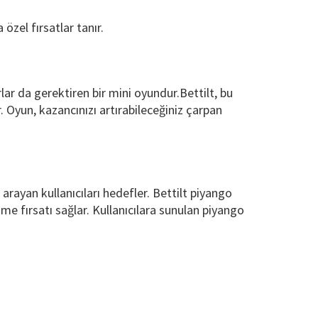
zel fırsatlar tanır.
rlar da gerektiren bir mini oyundur.Bettilt, bu
 Oyun, kazancınızı artırabileceğiniz çarpan
rayan kullanıcıları hedefler. Bettilt piyango
me fırsatı sağlar. Kullanıcılara sunulan piyango