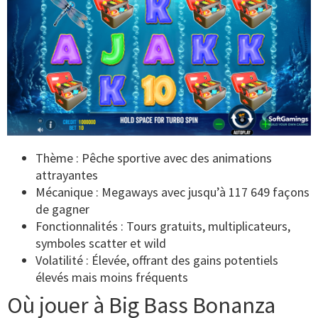
Thème : Pêche sportive avec des animations
attrayantes
Mécanique : Megaways avec jusqu’à 117 649 façons
de gagner
Fonctionnalités : Tours gratuits, multiplicateurs,
symboles scatter et wild
Volatilité : Élevée, offrant des gains potentiels
élevés mais moins fréquents
Où jouer à Big Bass Bonanza