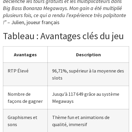
déclenché les tours gratuits et les multiplicateurs dans
Big Bass Bonanza Megaways. Mon gain a été multiplié
plusieurs fois, ce qui a rendu l’expérience très palpitante
!”
– Julien, joueur français
Tableau : Avantages clés du jeu
Avantages
Description
RTP Élevé
96,71%, supérieur à la moyenne des
slots
Nombre de
Jusqu’à 117 649 grâce au système
façons de gagner
Megaways
Graphismes et
Thème fun et animations de
sons
qualité, immersif