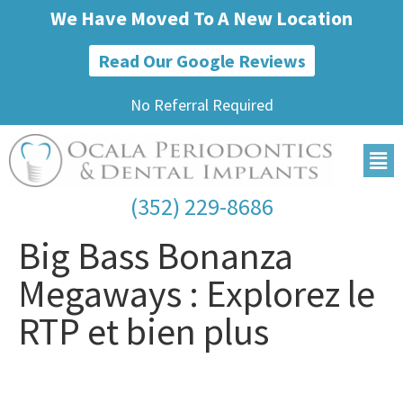
We Have Moved To A New Location
Read Our Google Reviews
No Referral Required
(352) 229-8686
Big Bass Bonanza
Megaways : Explorez le
RTP et bien plus