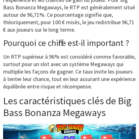
Bass Bonanza Megaways, le RTP est généralement situé
autour de 96,71%. Ce pourcentage signifie que,
théoriquement, pour 100 € misés, le jeu redistribue 96,71
€ aux joueurs sur le long terme.
Pourquoi ce chiffre est-il important ?
Un RTP supérieur à 96% est considéré comme favorable,
surtout pour un slot avec un système Megaways qui
multiplie les façons de gagner. Ce taux invite les joueurs
à tenter leur chance, tout en leur assurant une expérience
équilibrée entre risque et récompense.
Les caractéristiques clés de Big
Bass Bonanza Megaways