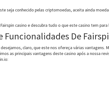
ste seja conhecido pelas criptomoedas, aceita ainda moeda
o Fairspin casino e descubra tudo o que este casino tem para 
e Funcionalidades De Fairsp
sejamos, claro, que este nos ofereça várias vantagens. Ma
unimos as principais vantagens deste casino após a nossa rev
n.io: