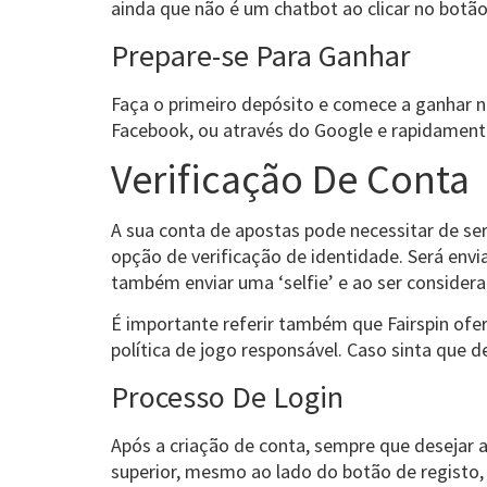
ainda que não é um chatbot ao clicar no botão
Prepare-se Para Ganhar
Faça o primeiro depósito e comece a ganhar no
Facebook, ou através do Google e rapidament
Verificação De Conta
A sua conta de apostas pode necessitar de ser 
opção de verificação de identidade. Será en
também enviar uma ‘selfie’ e ao ser considera
É importante referir também que Fairspin ofer
política de jogo responsável. Caso sinta que d
Processo De Login
Após a criação de conta, sempre que desejar a
superior, mesmo ao lado do botão de registo, 