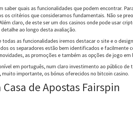
saber quais as funcionalidades que podem encontrar. Para i
dos os critérios que consideramos fundamentais. Não se preo
 Além claro, de este ser um dos casinos onde pode usar cri
 detalhe ao longo desta avaliação.
todas as funcionalidades iremos destacar o site e o design
os os separadores estão bem identificados e facilmente co
novidades, as promoções e também as opções de jogo em l
nível em português, num claro investimento ao público de t
, muito importante, os bónus oferecidos no bitcoin casino.
 Casa de Apostas Fairspin