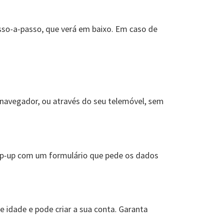
sso-a-passo, que verá em baixo. Em caso de
o navegador, ou através do seu telemóvel, sem
 pop-up com um formulário que pede os dados
e idade e pode criar a sua conta. Garanta