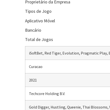
Proprietário da Empresa
Tipos de Jogo
Aplicativo Móvel
Bancário
Total de Jogos
iSoftBet, Red Tiger, Evolution, Pragmatic Play,
Curacao
2021
Techcore Holding B.V.
Gold Digger, Hustling, Queenie, Thai Blossoms,