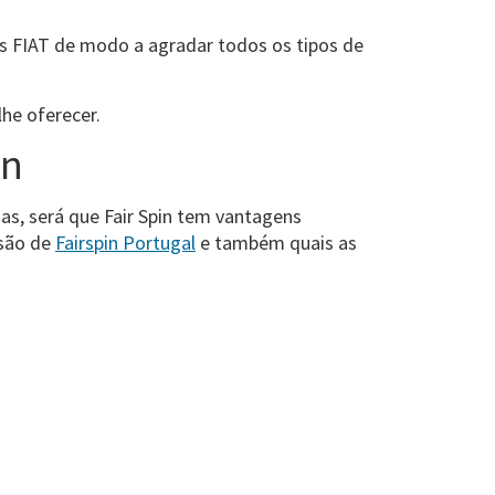
s FIAT de modo a agradar todos os tipos de
lhe oferecer.
in
s, será que Fair Spin tem vantagens
isão de
Fairspin Portugal
e também quais as