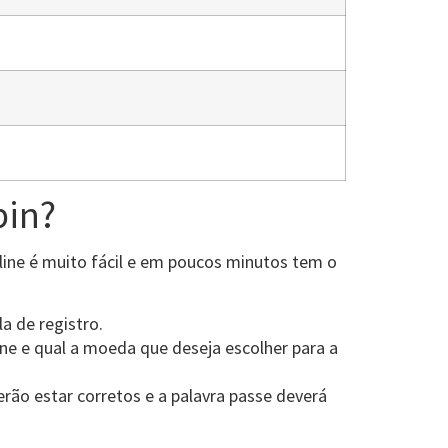
pin?
nline é muito fácil e em poucos minutos tem o
a de registro.
one e qual a moeda que deseja escolher para a
rão estar corretos e a palavra passe deverá