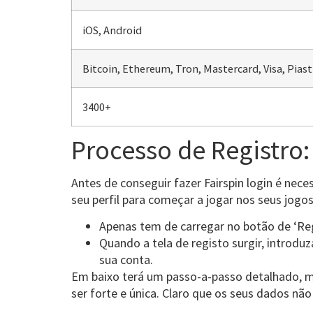
iOS, Android
Bitcoin, Ethereum, Tron, Mastercard, Visa, Pias
3400+
Processo de Registro:
Antes de conseguir fazer Fairspin login é nece
seu perfil para começar a jogar nos seus jogos
Apenas tem de carregar no botão de ‘Regi
Quando a tela de registo surgir, introdu
sua conta.
Em baixo terá um passo-a-passo detalhado, ma
ser forte e única. Claro que os seus dados não