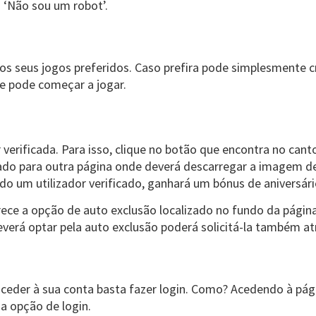
 ‘Não sou um robot’.
s seus jogos preferidos. Caso prefira pode simplesmente cri
e pode começar a jogar.
verificada. Para isso, clique no botão que encontra no canto 
viado para outra página onde deverá descarregar a imagem 
do um utilizador verificado, ganhará um bónus de aniversári
ece a opção de auto exclusão localizado no fundo da página
everá optar pela auto exclusão poderá solicitá-la também at
ceder à sua conta basta fazer login. Como? Acedendo à págin
a opção de login.