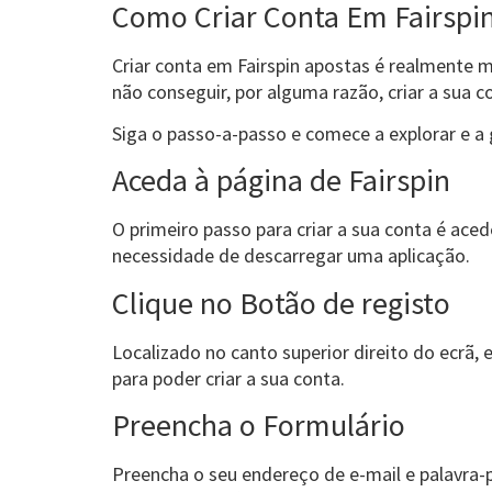
Como Criar Conta Em Fairspi
Criar conta em Fairspin apostas é realmente 
não conseguir, por alguma razão, criar a sua 
Siga o passo-a-passo e comece a explorar e 
Aceda à página de Fairspin
O primeiro passo para criar a sua conta é ace
necessidade de descarregar uma aplicação.
Clique no Botão de registo
Localizado no canto superior direito do ecrã,
para poder criar a sua conta.
Preencha o Formulário
Preencha o seu endereço de e-mail e palavra-p