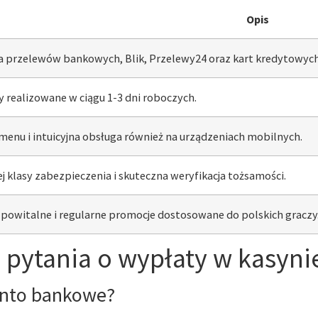
Opis
 przelewów bankowych, Blik, Przelewy24 oraz kart kredytowych i
 realizowane w ciągu 1-3 dni roboczych.
menu i intuicyjna obsługa również na urządzeniach mobilnych.
j klasy zabezpieczenia i skuteczna weryfikacja tożsamości.
powitalne i regularne promocje dostosowane do polskich graczy
 pytania o wypłaty w kasyni
onto bankowe?