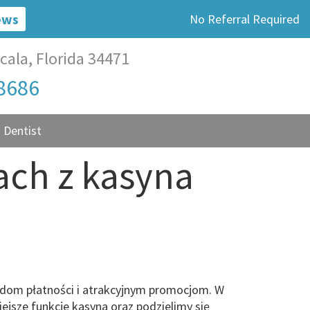
ews
No Referral Required
cala, Florida 34471
-8686
 Dentist
ch z kasyna
dom płatności i atrakcyjnym promocjom. W
jsze funkcje kasyna oraz podzielimy się