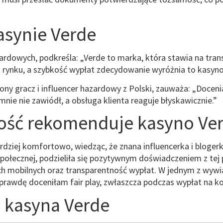
asynie Verde
zardowych, podkreśla: „Verde to marka, która stawia na tr
 rynku, a szybkość wypłat zdecydowanie wyróżnia to kasyno
ny gracz i influencer hazardowy z Polski, zauważa: „Doceni
nie nie zawiódł, a obsługa klienta reaguje błyskawicznie.”
tość rekomenduje kasyno Ve
ardziej komfortowo, wiedząc, że znana influencerka i blog
ołecznej, podzieliła się pozytywnym doświadczeniem z tej p
ach mobilnych oraz transparentność wypłat. W jednym z wywia
naprawdę doceniłam fair play, zwłaszcza podczas wypłat na 
y kasyna Verde