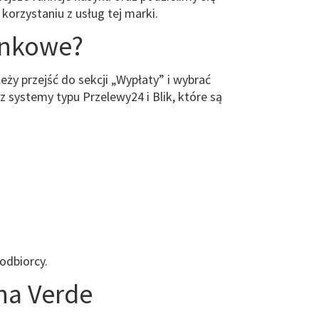
orzystaniu z usług tej marki.
ankowe?
eży przejść do sekcji „Wypłaty” i wybrać
 systemy typu Przelewy24 i Blik, które są
odbiorcy.
na Verde