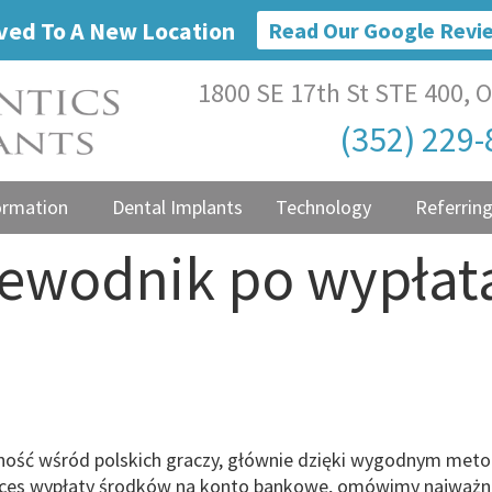
ed To A New Location
Read Our Google Revi
1800 SE 17th St STE 400, O
(352) 229
ormation
Dental Implants
Technology
Referring
ewodnik po wypłata
ność wśród polskich graczy, głównie dzięki wygodnym meto
roces wypłaty środków na konto bankowe, omówimy najważnie