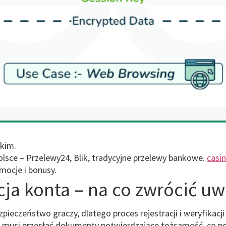
skim.
lsce – Przelewy24, Blik, tradycyjne przelewy bankowe.
casi
ocje i bonusy.
acja konta – na co zwrócić u
ieczeństwo graczy, dlatego proces rejestracji i weryfikacj
 musi przesłać dokumenty potwierdzające tożsamość, co po