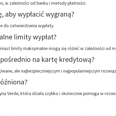
in, w zależności od banku i metody płatności.
ę, aby wypłacić wygraną?
e do zatwierdzenia wypłaty.
lne limity wypłat?
miast limity maksymalne mogą się różnić w zależności od m
zpośrednio na kartę kredytową?
iwane, ale najbezpieczniejszym i najpopularniejszym rozwi
późniona?
syna Verde, która działa szybko i skutecznie pomaga w roz