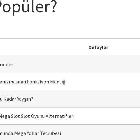
opüler?
Detaylar
rimler
anizmasının Fonksiyon Mantığı
u Kadar Yaygın?
Mega Slot Slot Oyunu Alternatifleri
munda Mega Yollar Tecrübesi