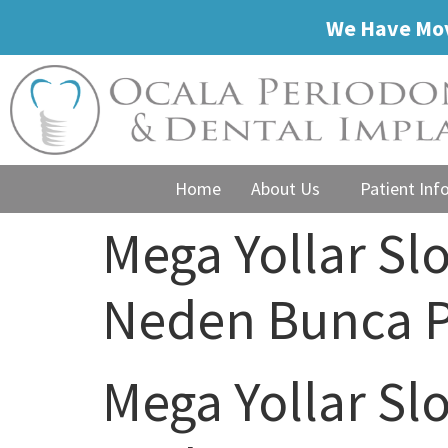
We Have Mov
Home
About Us
Patient Inf
Mega Yollar Sl
Neden Bunca P
Mega Yollar Sl