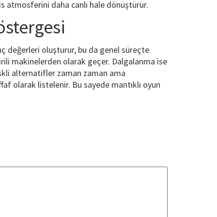
his atmosferini daha canlı hale dönüştürür.
östergesi
anç değerleri oluşturur, bu da genel süreçte
irili makinelerden olarak geçer. Dalgalanma ise
riskli alternatifler zaman zaman ama
ffaf olarak listelenir. Bu sayede mantıklı oyun