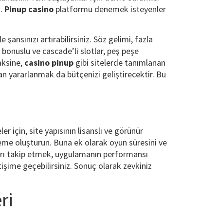
z.
Pinup casino
platformu denemek isteyenler
ansınızı artırabilirsiniz. Söz gelimi, fazla
bonuslu ve cascade’li slotlar, peş peşe
aksine,
casino pinup
gibi sitelerde tanımlanan
dan yararlanmak da bütçenizi geliştirecektir. Bu
er için, site yapısının lisanslı ve görünür
releme oluşturun. Buna ek olarak oyun süresini ve
rı takip etmek, uygulamanın performansı
tişime geçebilirsiniz. Sonuç olarak zevkiniz
ri