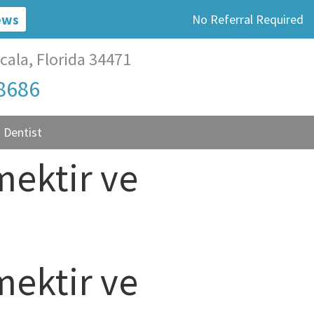
ews
No Referral Required
cala, Florida 34471
-8686
 Dentist
mektir ve
mektir ve