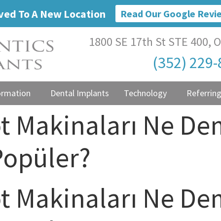
ed To A New Location
Read Our Google Revi
1800 SE 17th St STE 400, O
(352) 229
ormation
Dental Implants
Technology
Referring
ot Makinaları Ne De
opüler?
ot Makinaları Ne De