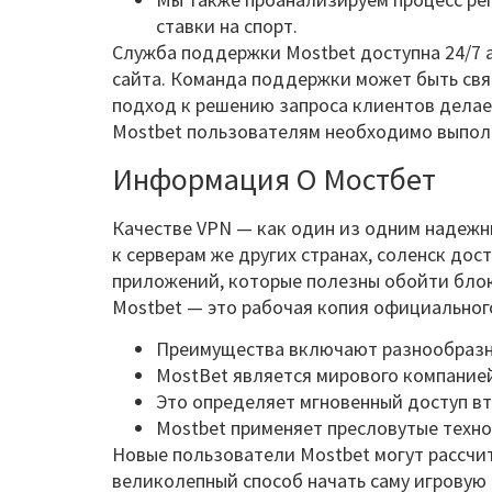
ставки на спорт.
Служба поддержки Mostbet доступна 24/7 
сайта. Команда поддержки может быть связ
подход к решению запроса клиентов делае
Mostbet пользователям необходимо выполн
Информация О Мостбет
Качестве VPN — как один из одним надежн
к серверам же других странах, соленск дос
приложений, которые полезны обойти блоки
Mostbet — это рабочая копия официального
Преимущества включают разнообразне
MostBet является мирового компанией 
Это определяет мгновенный доступ вт
Mostbet применяет пресловутые техн
Новые пользователи Mostbet могут рассчи
великолепный способ начать саму игровую 