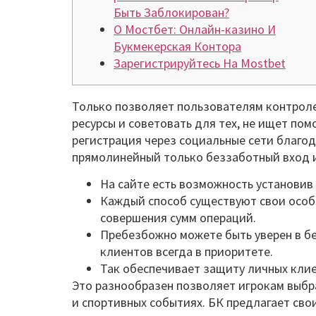
Быть Заблокирован?
О Мостбет: Онлайн-казино И
Букмекерская Контора
Зарегистрируйтесь На Mostbet
Только позволяет пользователям контроле
ресурсы и советовать для тех, не ищет п
регистрация через социальные сети благод
прямолинейный только беззаботный вход и
На сайте есть возможность установив 
Каждый способ существуют свои особ
совершения сумм операций.
Пребезбожно можете быть уверен в бе
клиентов всегда в приоритете.
Так обеспечивает защиту личных клиен
Это разнообразен позволяет игрокам выбр
и спортивных событиях. БК предлагает сво