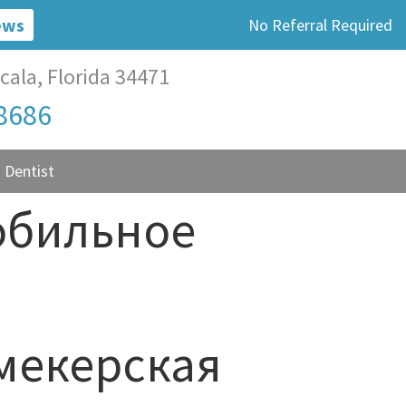
ews
No Referral Required
cala, Florida 34471
-8686
 Dentist
обильное
мекерская