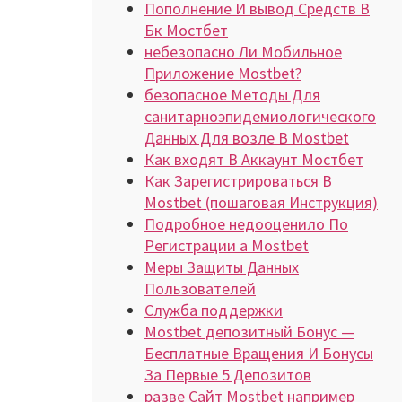
Пополнение И вывод Средств В
Бк Мостбет
небезопасно Ли Мобильное
Приложение Mostbet?
безопасное Методы Для
санитарноэпидемиологического
Данных Для возле В Mostbet
Как входят В Аккаунт Мостбет
Как Зарегистрироваться В
Mostbet (пошаговая Инструкция)
Подробное недооценило По
Регистрации а Mostbet
Меры Защиты Данных
Пользователей
Служба поддержки
Mostbet депозитный Бонус —
Бесплатные Вращения И Бонусы
За Первые 5 Депозитов
разве Сайт Mostbet например