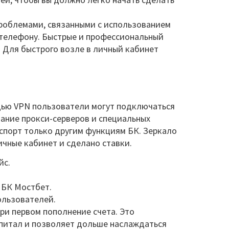
проблемами, связанными с использованием
о телефону. Быстрые и профессиональный
 Для быстрого возле в личный кабинет
щью VPN пользователи могут подключаться
вание прокси-серверов и специальных
 спорт только другим функциям БК. Зеркало
ичные кабинет и сделано ставки.
йс.
 БК Мостбет.
ользователей.
ри первом пополнение счета. Это
капитал и позволяет дольше наслаждаться