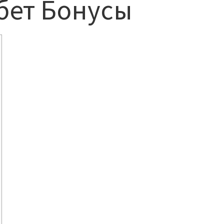
бет Бонусы