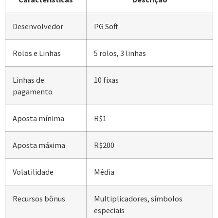
Desenvolvedor
PG Soft
Rolos e Linhas
5 rolos, 3 linhas
Linhas de
10 fixas
pagamento
Aposta mínima
R$1
Aposta máxima
R$200
Volatilidade
Média
Recursos bônus
Multiplicadores, símbolos
especiais