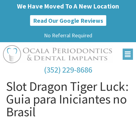
We Have Moved To A New Location
Read Our Google Reviews
No Referral Required
(352) 229-8686
Slot Dragon Tiger Luck:
Guia para Iniciantes no
Brasil