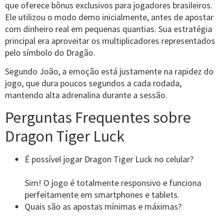
que oferece bônus exclusivos para jogadores brasileiros.
Ele utilizou o modo demo inicialmente, antes de apostar
com dinheiro real em pequenas quantias. Sua estratégia
principal era aproveitar os multiplicadores representados
pelo símbolo do Dragão.
Segundo João, a emoção está justamente na rapidez do
jogo, que dura poucos segundos a cada rodada,
mantendo alta adrenalina durante a sessão.
Perguntas Frequentes sobre
Dragon Tiger Luck
É possível jogar Dragon Tiger Luck no celular?
Sim! O jogo é totalmente responsivo e funciona
perfeitamente em smartphones e tablets.
Quais são as apostas mínimas e máximas?