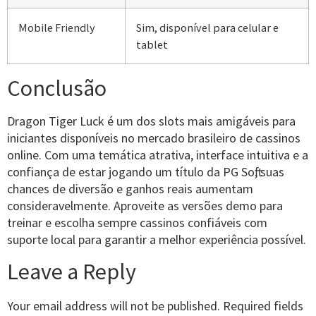
Mobile Friendly
Sim, disponível para celular e
tablet
Conclusão
Dragon Tiger Luck é um dos slots mais amigáveis para
iniciantes disponíveis no mercado brasileiro de cassinos
online. Com uma temática atrativa, interface intuitiva e a
confiança de estar jogando um título da PG Soft, suas
chances de diversão e ganhos reais aumentam
consideravelmente. Aproveite as versões demo para
treinar e escolha sempre cassinos confiáveis com
suporte local para garantir a melhor experiência possível.
Leave a Reply
Your email address will not be published.
Required fields