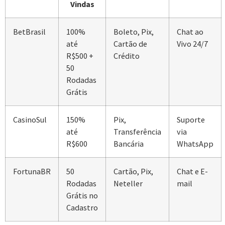
Vindas
BetBrasil
100%
Boleto, Pix,
Chat ao
até
Cartão de
Vivo 24/7
R$500 +
Crédito
50
Rodadas
Grátis
CasinoSul
150%
Pix,
Suporte
até
Transferência
via
R$600
Bancária
WhatsApp
FortunaBR
50
Cartão, Pix,
Chat e E-
Rodadas
Neteller
mail
Grátis no
Cadastro