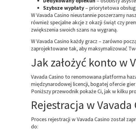
Dedykowany opiekun
– osobisty asyste
Szybsze wypłaty
– priorytetowa obsług
W Vavada Casino nieustannie poszerzamy nasz
również specjalne akcje z okazji świąt czy pr
zwiększenia swoich szans na wygraną.
W Vavada Casino każdy gracz – zarówno początk
zaprojektowane tak, aby maksymalizować Twoje
Jak założyć konto w 
Vavada Casino to renomowana platforma hazar
międzynarodowej licencji, bogatej ofercie g
Poniższy przewodnik pokaże Ci, jak w kilku p
Rejestracja w Vavada
Proces rejestracji w Vavada Casino został zap
do: