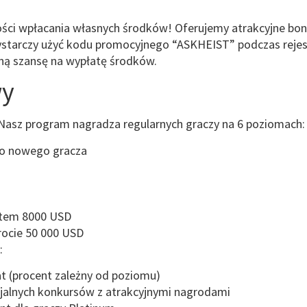
ości wpłacania własnych środków! Oferujemy atrakcyjne bon
ystarczy użyć kodu promocyjnego “ASKHEIST” podczas rejes
lną szansę na wypłatę środków.
wy
Nasz program nagradza regularnych graczy na 6 poziomach:
go nowego gracza
otem 8000 USD
rocie 50 000 USD
:
at (procent zależny od poziomu)
jalnych konkursów z atrakcyjnymi nagrodami