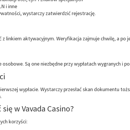
N i inne
watności, wystarczy zatwierdzić rejestrację.
 linkiem aktywacyjnym. Weryfikacja zajmuje chwilę, a po j
ane osobowe. Są one niezbędne przy wypłatach wygranych i po
ci
pierwszej wypłacie. Wystarczy przesłać skan dokumentu tożs
.
 się w Vavada Casino?
ych korzyści: