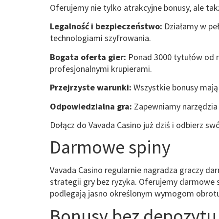
Oferujemy nie tylko atrakcyjne bonusy, ale t
Legalność i bezpieczeństwo:
Działamy w pełn
technologiami szyfrowania.
Bogata oferta gier:
Ponad 3000 tytułów od na
profesjonalnymi krupierami.
Przejrzyste warunki:
Wszystkie bonusy mają j
Odpowiedzialna gra:
Zapewniamy narzędzia d
Dołącz do Vavada Casino już dziś i odbierz sw
Darmowe spiny
Vavada Casino regularnie nagradza graczy da
strategii gry bez ryzyka. Oferujemy darmowe
podlegają jasno określonym wymogom obrotu,
Bonusy bez depozytu