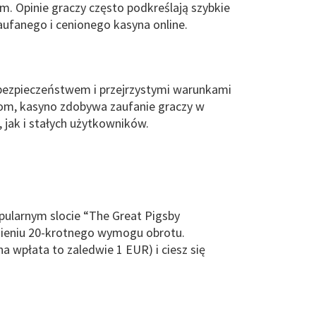
im. Opinie graczy często podkreślają szybkie
aufanego i cenionego kasyna online.
 bezpieczeństwem i przejrzystymi warunkami
atom, kasyno zdobywa zaufanie graczy w
 jak i stałych użytkowników.
opularnym slocie “The Great Pigsby
łnieniu 20-krotnego wymogu obrotu.
wpłata to zaledwie 1 EUR) i ciesz się