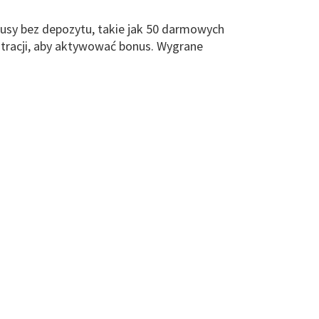
usy bez depozytu, takie jak 50 darmowych
tracji, aby aktywować bonus. Wygrane