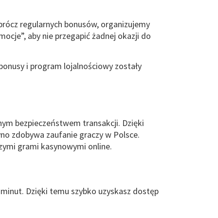
prócz regularnych bonusów, organizujemy
ocje”, aby nie przegapić żadnej okazji do
 bonusy i program lojalnościowy zostały
nym bezpieczeństwem transakcji. Dzięki
yno zdobywa zaufanie graczy w Polsce.
szymi grami kasynowymi online.
ka minut. Dzięki temu szybko uzyskasz dostęp